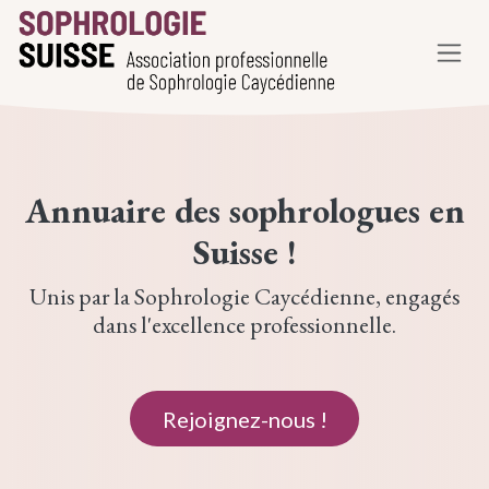
Se rendre au contenu
Annuaire des
sophrologues
en
Suisse !
Unis par la Sophrologie Caycédienne, engagés
dans l'excellence professionnelle.
Rejoig​​nez-nous !