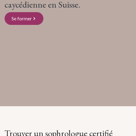
caycédienne en Suisse.
Se form​​er
Trouver un
sophrologue certifié