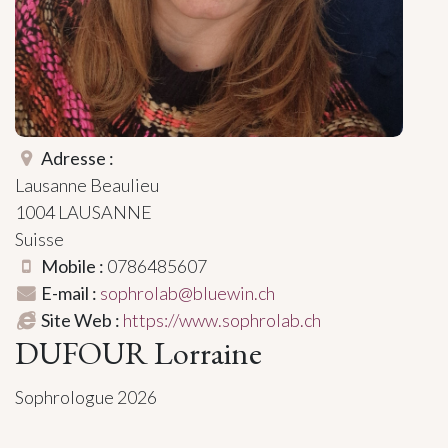
Adresse :
Lausanne Beaulieu
1004
LAUSANNE
Suisse
Mobile :
0786485607
E-mail :
sophrolab@bluewin.ch
Site Web :
https://www.sophrolab.ch
DUFOUR Lorraine
Sophrologue 2026