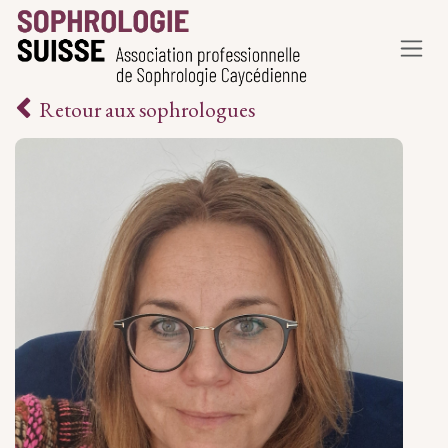
Se rendre au contenu
Retour aux sophrologues