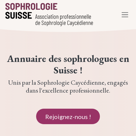
Se rendre au contenu
Annuaire des
sophrologues
en
Suisse !
Unis par la Sophrologie Caycédienne, engagés
dans l'excellence professionnelle.
Rejoig​​nez-nous !